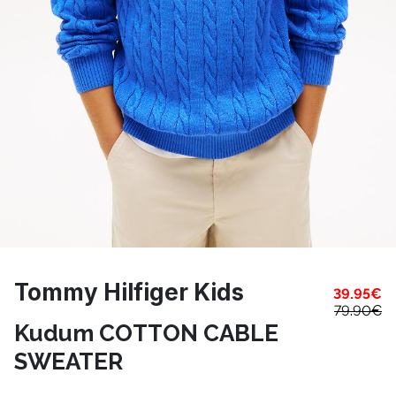
Tommy Hilfiger Kids
39.95
€
79.90
€
Kudum COTTON CABLE
SWEATER