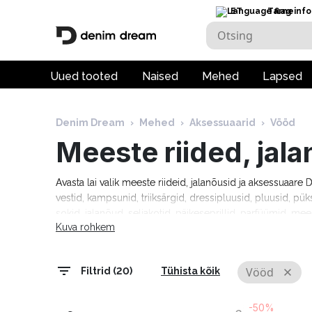
ET
Tarneinfo
Uued tooted
Naised
Mehed
Lapsed
Denim Dream
›
Mehed
›
Aksessuaarid
›
Vööd
Meeste riided, jal
Avasta lai valik meeste riideid, jalanõusid ja aksessuaar
vestid, kampsunid, triiksärgid, dressipluusid, pluusid, pük
sokid, jalanõud, seljakotid, päikeseprillid, parfüümid, mee
Kuva rohkem
moebrändidelt nagu Guess, Tommy Hilfiger, Calvin Klein
Cardin, Levi's, Lee, Tom Tailor, Pepe Jeans ja paljud teis
tarneaeg 1–5 tööpäeva!
Vööd
Filtrid (20)
Tühista kõik
-50%