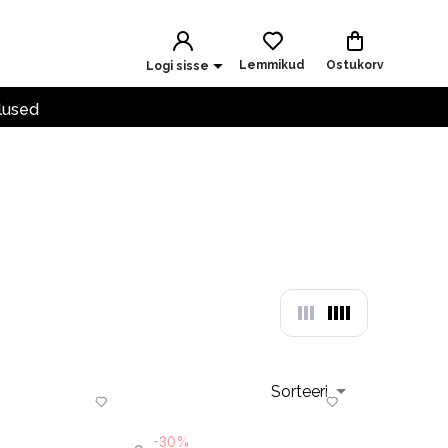
Lemmikud
Ostukorv
Logi sisse
lused
Sorteeri
-30%