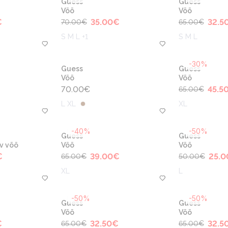
Guess
Guess
Vöö
Vöö
€
35.00
€
32.5
70.00
€
65.00
€
S M L +1
S M L
-30%
Guess
Guess
Vöö
Vöö
70.00
€
45.5
65.00
€
L XL
XL
-40%
-50%
Guess
Guess
v vöö
Vöö
Vöö
€
39.00
€
25.0
65.00
€
50.00
€
XL
L
-50%
-50%
Guess
Guess
Vöö
Vöö
€
32.50
€
32.5
65.00
€
65.00
€