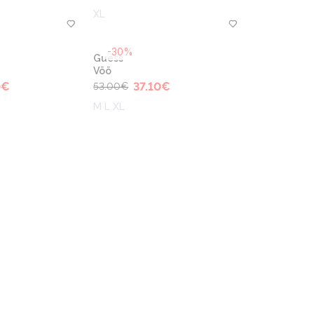
XL
-30%
Guess
Vöö
0
€
37.10
€
53.00
€
M L XL