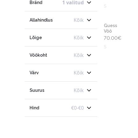
1 valitud
Bränd
S
Kõik
Allahindlus
Guess
Vöö
Kõik
Lõige
70.00
€
S
Kõik
Vöökoht
Kõik
Värv
Kõik
Suurus
€
0
-
€
0
Hind