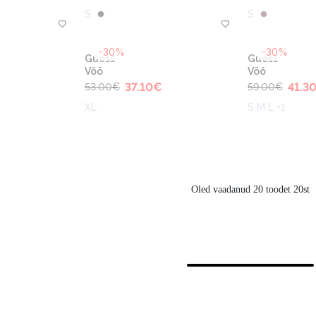
S
S
-30%
-30%
Guess
Guess
Vöö
Vöö
37.10
€
41.3
53.00
€
59.00
€
XL
S M L +1
Oled vaadanud 20 toodet 20st