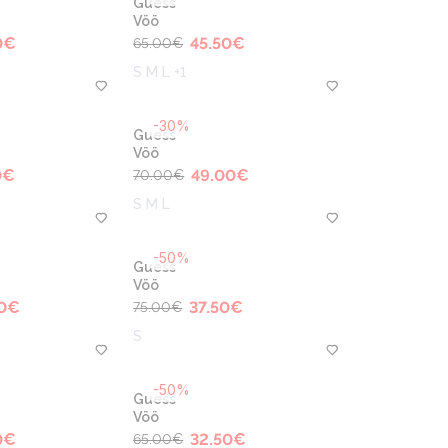
Guess
Vöö
0
€
45.50
€
65.00
€
S M L +1
-30%
Guess
Vöö
0
€
49.00
€
70.00
€
S M L
-50%
Guess
Vöö
0
€
37.50
€
75.00
€
S
-50%
Guess
Vöö
0
€
32.50
€
65.00
€