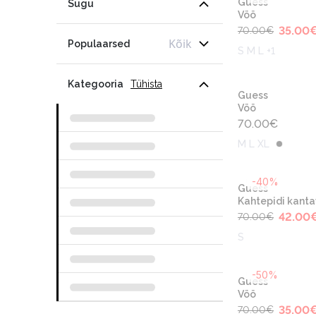
Guess
Sugu
Vöö
35.00
70.00
€
Kõik
Populaarsed
S M L +1
Kategooria
Tühista
Guess
Vöö
70.00
€
M L XL
-40%
Guess
Kahtepidi kanta
42.00
70.00
€
S
-50%
Guess
Vöö
35.00
70.00
€