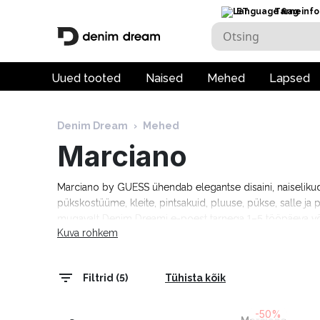
ET
Tarneinfo
Uued tooted
Naised
Mehed
Lapsed
Denim Dream
›
Mehed
Marciano
Marciano by GUESS ühendab elegantse disaini, naiselikud l
pükskostüüme, kleite, pintsakuid, pluuse, pükse, salle ja p
mugavalt Denim Dreami e-poest tarnega 1–5 tööpäeva või
Kuva rohkem
Filtrid (5)
Tühista kõik
-50%