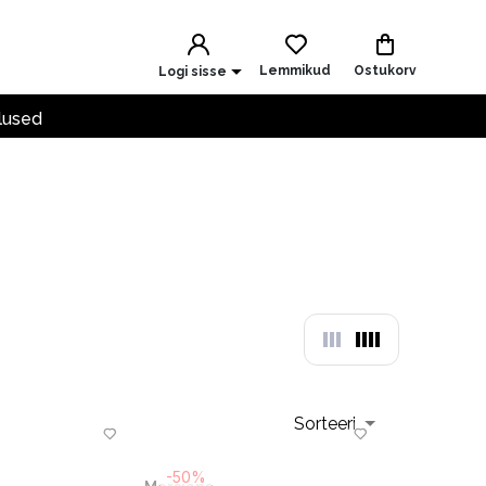
Lemmikud
Ostukorv
Logi sisse
lused
Sorteeri
-50%