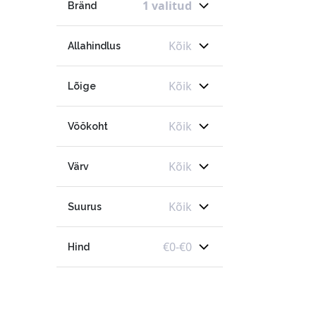
1 valitud
Bränd
Kõik
Allahindlus
Kõik
Lõige
Kõik
Vöökoht
Kõik
Värv
Kõik
Suurus
€
0
-
€
0
Hind