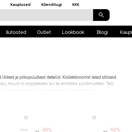
Kauplused
Klienditugi
KKK
Ilutooted
Outlet
Lookbook
Blogi
Kaup
õiked ja pilkupüüdvad detailid. Kollektsioonist leiad stiilseid
alju muud nii argipäevaks kui ka erilisteks sündmusteks. Telli
 külasta meie kauplusi ja leia oma uued lemmikud.
-50%
-50%
Uus