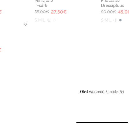
Marciano
Marciano
T-särk
Dressipluus
€
27.50
€
45.0
55.00
€
90.00
€
S M L +2
S M L +1
€
Oled vaadanud 5 toodet 5st