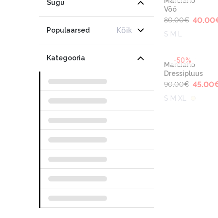
Marciano
Sugu
Vöö
40.00
80.00
€
Kõik
Populaarsed
S M L
Kategooria
-50%
Marciano
Dressipluus
45.00
90.00
€
S M XL