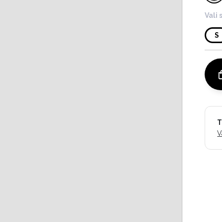
Vali 
S
T
V