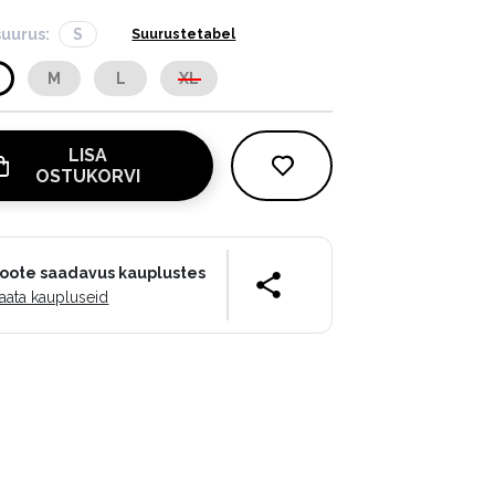
suurus:
S
Suurustetabel
M
L
XL
LISA
OSTUKORVI
oote saadavus kauplustes
aata kaupluseid