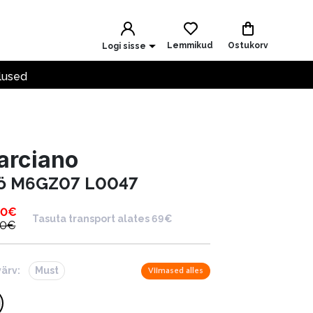
Lemmikud
Ostukorv
Logi sisse
lused
arciano
ö M6GZ07 L0047
00
€
Tasuta transport alates 69€
00
€
värv:
Must
Viimased alles