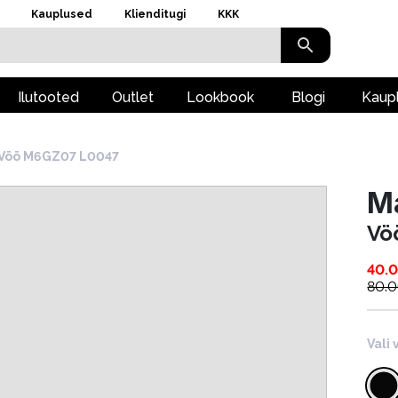
Kauplused
Klienditugi
KKK
Ilutooted
Outlet
Lookbook
Blogi
Kaup
Vöö M6GZ07 L0047
M
Vö
40.
80.
Vali 