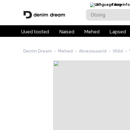
ET
Tarneinfo
Uued tooted
Naised
Mehed
Lapsed
Denim Dream
›
Mehed
›
Aksessuaarid
›
Vööd
›