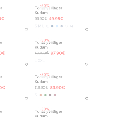
-50%
r
Tommy Hilfiger
Kudum
5
€
49.95
€
99.90
€
S M L +1
+
4
-30%
r
Tommy Hilfiger
Kudum
0
€
97.90
€
139.90
€
L XXL
-30%
r
Tommy Hilfiger
Kudum
0
€
83.90
€
119.90
€
S
-30%
r
Tommy Hilfiger
Kudum