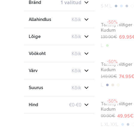
1 valitud
Bränd
S M L
Kõik
Allahindlus
-50%
Tommy Hilfiger
Kudum
Kõik
Lõige
69.95
139.90
€
L
Kõik
Vöökoht
-50%
Tommy Hilfiger
Kõik
Kudum
Värv
74.95
149.90
€
L
Kõik
Suurus
-50%
€
0
-
€
0
Tommy Hilfiger
Hind
Kudum
49.95
€
99.90
€
L XL XXL