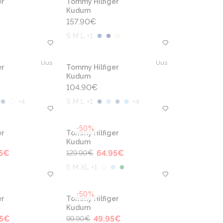
r
Tommy Hilfiger
Kudum
157.90
€
S M L +1
Uus
Uus
r
Tommy Hilfiger
Kudum
104.90
€
+
4
S M L +1
+
4
-50%
r
Tommy Hilfiger
Kudum
5
€
64.95
€
129.90
€
S M XL +1
-50%
r
Tommy Hilfiger
Kudum
5
€
49.95
€
99.90
€