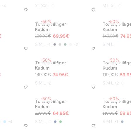
+
4
XL XXL
M L XL
-50%
-50%
Tommy Hilfiger
Tommy Hilfige
Kudum
Kudum
€
69.95
€
74.9
139.90
€
149.90
€
S M L +1
+
2
S M L
-50%
-50%
Tommy Hilfiger
Tommy Hilfige
Kudum
Kudum
€
74.95
€
59.9
149.90
€
119.90
€
S M L +2
S M L +2
-50%
-50%
Tommy Hilfiger
Tommy Hilfige
Kudum
Kudum
64.95
€
59.9
129.90
€
119.90
€
+
4
S M L
S M L +1