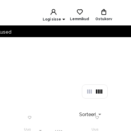
Lemmikud
Ostukorv
Logi sisse
lused
Sorteeri
Uus
Uus