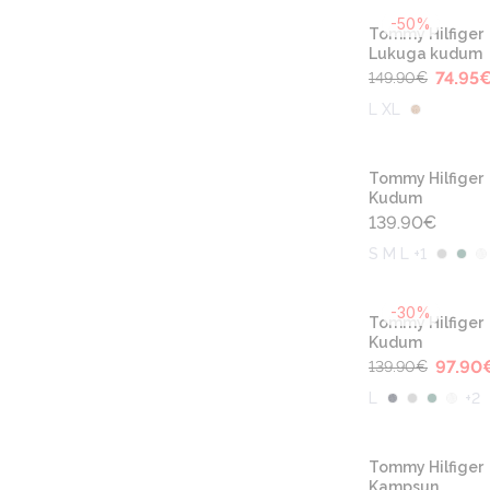
-50%
Tommy Hilfiger
Lukuga kudum
74.95
149.90
€
L XL
Tommy Hilfiger
Kudum
139.90
€
S M L +1
-30%
Tommy Hilfiger
Kudum
97.90
139.90
€
L
+
2
Tommy Hilfiger
Kampsun