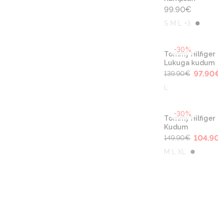
99.90
€
S M L +3
-30%
Tommy Hilfiger
Lukuga kudum
97.90
139.90
€
L
-30%
Tommy Hilfiger
Kudum
104.9
149.90
€
M L XL