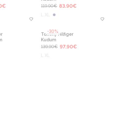
0
€
83.90
€
119.90
€
L XL
-30%
r
Tommy Hilfiger
m
Kudum
97.90
€
139.90
€
L XL