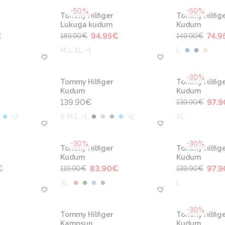
-50%
-50%
Tommy Hilfiger
Tommy Hilfige
Lukuga kudum
Kudum
€
94.95
€
74.9
189.90
€
149.90
€
M L XL +1
L
-30%
Tommy Hilfiger
Tommy Hilfige
Kudum
Kudum
139.90
€
97.9
139.90
€
+
2
S M L +1
+
2
XL
-30%
-30%
Tommy Hilfiger
Tommy Hilfige
Kudum
Kudum
€
83.90
€
97.9
119.90
€
139.90
€
XL
L
-30%
Tommy Hilfiger
Tommy Hilfige
Kampsun
Kudum