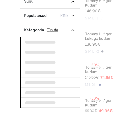
Tommy Hilfiger
Sugu
Kudum
146.90
€
Kõik
Populaarsed
S M L +1
Kategooria
Tühista
Tommy Hilfiger
Lukuga kudum
136.90
€
S M L +2
-50%
Tommy Hilfiger
Kudum
74.95
149.90
€
M L XL
-50%
Tommy Hilfiger
Kudum
49.95
€
99.90
€