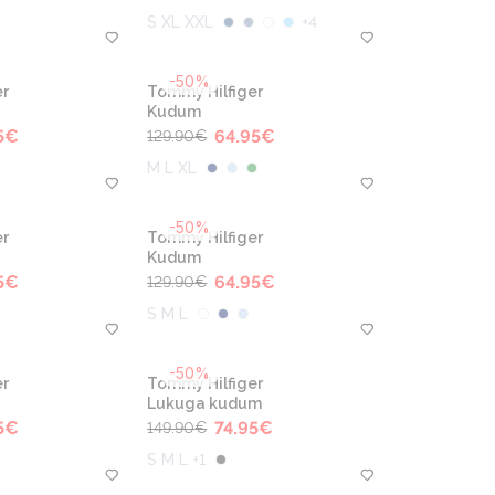
S XL XXL
+
4
-50%
r
Tommy Hilfiger
Kudum
5
€
64.95
€
129.90
€
M L XL
-50%
r
Tommy Hilfiger
Kudum
5
€
64.95
€
129.90
€
S M L
-50%
r
Tommy Hilfiger
Lukuga kudum
5
€
74.95
€
149.90
€
S M L +1