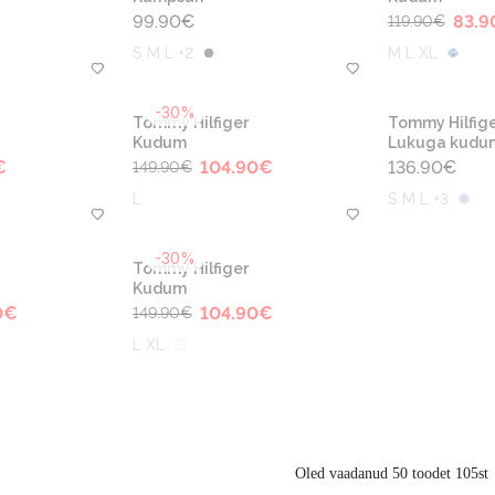
99.90
€
83.9
119.90
€
S M L +2
M L XL
-30%
Tommy Hilfiger
Tommy Hilfige
Kudum
Lukuga kudu
€
104.90
€
136.90
€
149.90
€
L
S M L +3
-30%
Tommy Hilfiger
Kudum
0
€
104.90
€
149.90
€
L XL
Oled vaadanud 50 toodet 105st