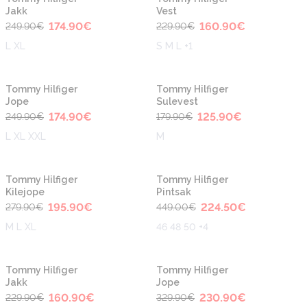
Jakk
Vest
174.90
€
160.90
€
249.90
€
229.90
€
L XL
S M L +1
-30%
-30%
Tommy Hilfiger
Tommy Hilfiger
Jope
Sulevest
174.90
€
125.90
€
249.90
€
179.90
€
L XL XXL
M
-30%
-50%
Tommy Hilfiger
Tommy Hilfiger
Kilejope
Pintsak
195.90
€
224.50
€
279.90
€
449.00
€
M L XL
46 48 50 +4
-30%
-30%
Tommy Hilfiger
Tommy Hilfiger
Jakk
Jope
160.90
€
230.90
€
229.90
€
329.90
€