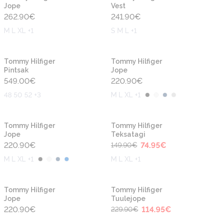
Jope
Vest
262.90
€
241.90
€
M L XL +1
S M L +1
Uus
Uus
Tommy Hilfiger
Tommy Hilfiger
Pintsak
Jope
549.00
€
220.90
€
48 50 52 +3
M L XL +1
-50%
Uus
Tommy Hilfiger
Tommy Hilfiger
Jope
Teksatagi
220.90
€
74.95
€
149.90
€
M L XL +1
M L XL +1
-50%
Tommy Hilfiger
Tommy Hilfiger
Jope
Tuulejope
220.90
€
114.95
€
229.90
€