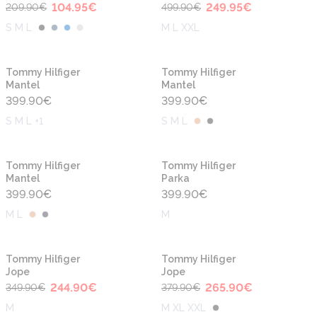
104.95
€
249.95
€
209.90
€
499.90
€
S M L
M L XXL
Tommy Hilfiger
Tommy Hilfiger
Mantel
Mantel
399.90
€
399.90
€
S M L +1
S M L
Tommy Hilfiger
Tommy Hilfiger
Mantel
Parka
399.90
€
399.90
€
M L
M
-30%
-30%
Tommy Hilfiger
Tommy Hilfiger
Jope
Jope
244.90
€
265.90
€
349.90
€
379.90
€
M
M XL XXL