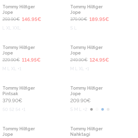
-50%
-50%
Tommy Hilfiger
Tommy Hilfiger
Jope
Jope
146.95
€
189.95
€
293.90
€
379.90
€
L XL XXL
S L
-50%
-50%
Tommy Hilfiger
Tommy Hilfiger
Jope
Jope
114.95
€
124.95
€
229.90
€
249.90
€
M L XL +1
M L XL +1
Tommy Hilfiger
Tommy Hilfiger
Pintsak
Jope
379.90
€
209.90
€
50 52 54 +1
S M L +2
-50%
-50%
Tommy Hilfiger
Tommy Hilfiger
Jope
Nahktagi