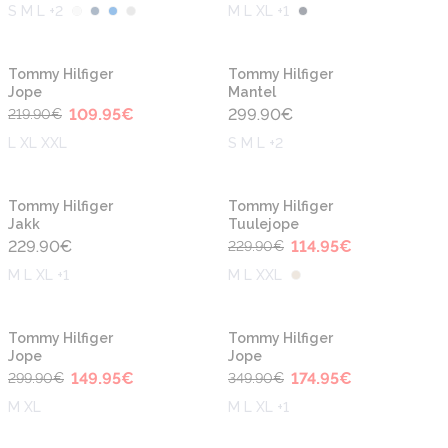
S M L +2
M L XL +1
-50%
Tommy Hilfiger
Tommy Hilfiger
Jope
Mantel
109.95
€
299.90
€
219.90
€
L XL XXL
S M L +2
-50%
Tommy Hilfiger
Tommy Hilfiger
Jakk
Tuulejope
229.90
€
114.95
€
229.90
€
M L XL +1
M L XXL
-50%
-50%
Tommy Hilfiger
Tommy Hilfiger
Jope
Jope
149.95
€
174.95
€
299.90
€
349.90
€
M XL
M L XL +1