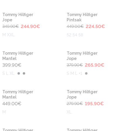
-30%
-50%
Tommy Hilfiger
Tommy Hilfiger
Jope
Pintsak
244.90
€
224.50
€
349.90
€
449.00
€
M XXL
52 54 58
-30%
Tommy Hilfiger
Tommy Hilfiger
Mantel
Jope
399.90
€
265.90
€
379.90
€
S L XL
S M L +1
-30%
Tommy Hilfiger
Tommy Hilfiger
Mantel
Jope
449.00
€
195.90
€
279.90
€
M
XL
-30%
-30%
Tommy Hilfiger
Tommy Hilfiger