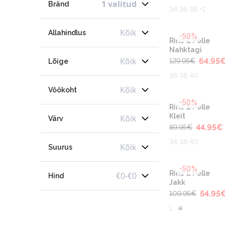
1 valitud
Bränd
34 36 38 +1
Kõik
Allahindlus
-50%
Rino & Pelle
Nahktagi
Kõik
64.95
129.95
€
Lõige
36 38 40
Kõik
Vöökoht
-50%
Rino & Pelle
Kleit
Kõik
Värv
44.95
€
89.95
€
34 38 40
Kõik
Suurus
-50%
Rino & Pelle
€
0
-
€
0
Hind
Jakk
54.95
109.95
€
L