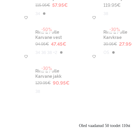
57.95
€
119.95
€
115.95
€
34
38
-50%
-30%
Rino & Pelle
Rino & Pelle
Karvane vest
Karvkrae
47.45
€
27.95
94.95
€
39.95
€
34 36 38 +2
OS
-30%
Rino & Pelle
Karvane jakk
90.95
€
129.95
€
38
Oled vaadanud 50 toodet 110st