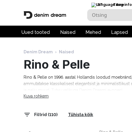
ET
Tarneinfo
Uued tooted
Naised
Mehed
Lapsed
Denim Dream
›
Naised
Rino & Pelle
Rino & Pelle on 1996. aastal Hollandis loodud moebränd, 
ammutatakse klassikalisest elegantsist ja minimalistlikust 
ja palju muud. Tutvu valikuga Denim Dreami e-poes!
Kuva rohkem
Filtrid (110)
Tühista kõik