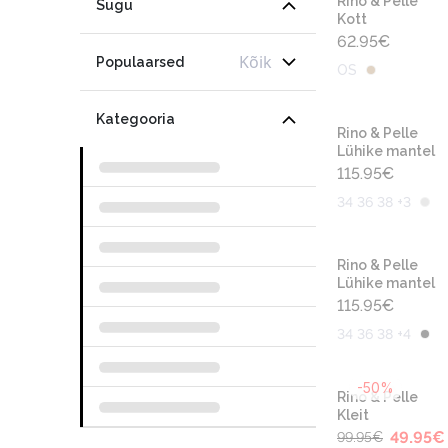
Rino & Pelle
Sugu
Kott
62.95
€
Kõik
Populaarsed
OS
Kategooria
Rino & Pelle
Lühike mantel
115.95
€
34 36 38 +3
Rino & Pelle
Lühike mantel
115.95
€
34 36 38 +4
-50%
Rino & Pelle
Kleit
49.95
€
99.95
€