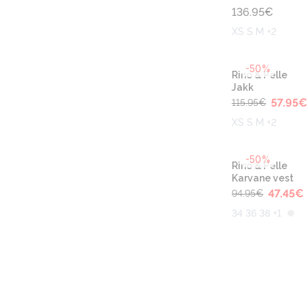
136.95
€
XS S M +2
-50%
Rino & Pelle
Jakk
57.95
€
115.95
€
XS S M +2
-50%
Rino & Pelle
Karvane vest
47.45
€
94.95
€
34 36 38 +1