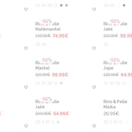
34 36 38 +3
36 40
-50%
-50%
Rino & Pelle
Rino & Pelle
Nahkmantel
Jakk
€
74.95
€
59.9
149.95
€
119.95
€
36 38
36
-50%
-50%
Rino & Pelle
Rino & Pelle
Mantel
Jope
59.95
€
64.9
119.95
€
129.95
€
34 36 38 +2
34 36 38 +2
-50%
Rino & Pelle
Rino & Pelle
Jakk
Maika
€
54.95
€
26.95
€
109.95
€
XS S M +1
XS S M +2