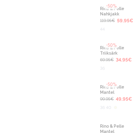
-50%
Rino & Pelle
Nahkjakk
59.95
119.95
€
44
-50%
Rino & Pelle
Triiksärk
34.95
€
69.95
€
36
-50%
Rino & Pelle
Mantel
49.95
€
99.95
€
36 40
Rino & Pelle
Mantel