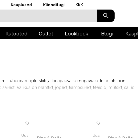
Kauplused
Klienditugi
KKK
Ilutooted
Outlet
Lookbook
Blogi
Kaup
mis ühendab ajatu stiili ja tänapäevase mugavuse. Inspiratsiooni
disainist. Valikus on mantlid, joped, kampsunid, kleidid, mütsid, sallid
Uus
Uus