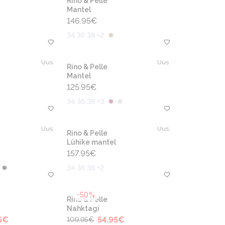
Rino & Pelle
Mantel
146.95
€
34 36 38 +2
Uus
Uus
Rino & Pelle
Mantel
125.95
€
34 36 38 +3
Uus
Uus
Rino & Pelle
Lühike mantel
157.95
€
34 36 38 +2
-50%
Rino & Pelle
Nahktagi
5
€
54.95
€
109.95
€