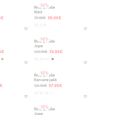
-50%
Rino & Pelle
Kleit
5
€
39.95
€
79.95
€
XS S M
-50%
Rino & Pelle
Jope
5
€
74.95
€
149.95
€
36 38 40
-50%
Rino & Pelle
Karvane jakk
€
57.95
€
115.95
€
34 36 38
-30%
Rino & Pelle
Jope