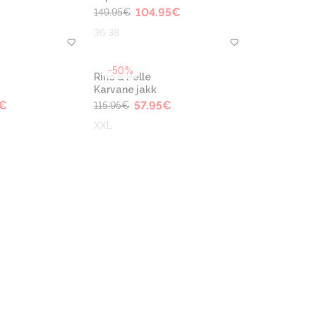
104.95
€
149.95
€
36 38
-50%
Rino & Pelle
Karvane jakk
€
57.95
€
115.95
€
XXL