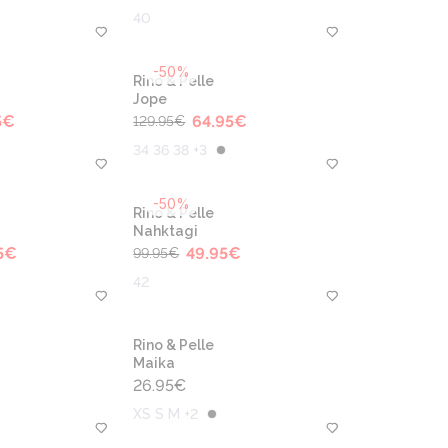
40
-50%
Rino & Pelle
Jope
5
€
64.95
€
129.95
€
34 36 38 +3
-50%
Rino & Pelle
Nahktagi
5
€
49.95
€
99.95
€
42
Rino & Pelle
Maika
26.95
€
XS S M +2