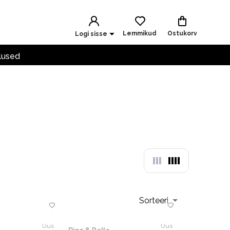
Lemmikud
Ostukorv
Logi sisse
lused
Sorteeri
Uus
Uus