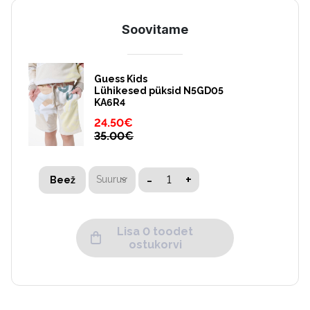
Soovitame
Guess Kids
Lühikesed püksid N5GD05
KA6R4
24.50
€
35.00
€
-
+
Suurus
Beež
Lisa 0 toodet
ostukorvi