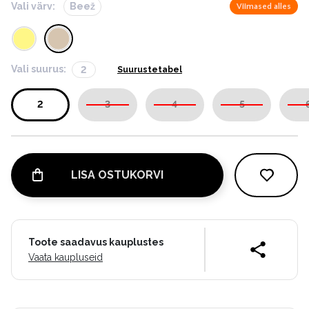
Vali värv:
Beež
Viimased alles
Vali suurus:
2
Suurustetabel
2
3
4
5
LISA OSTUKORVI
Toote saadavus kauplustes
Vaata kaupluseid