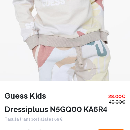
Guess Kids
28.00
€
40.00
€
Dressipluus N5GQ00 KA6R4
Tasuta transport alates 69€