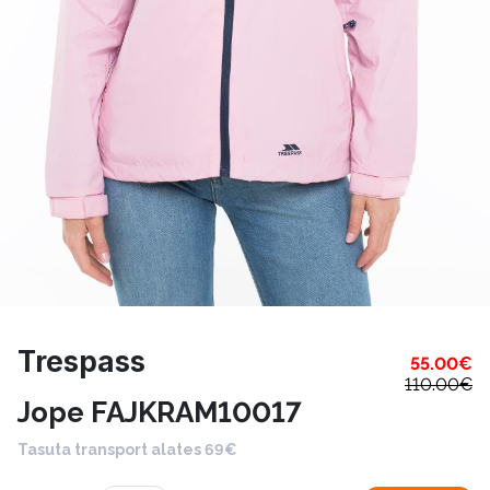
Trespass
55.00
€
110.00
€
Jope FAJKRAM10017
Tasuta transport alates 69€