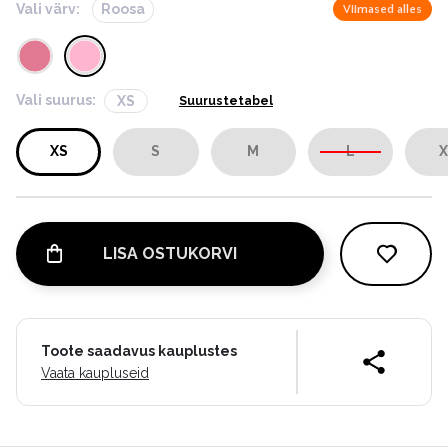
Vali värv:
Roosa
Viimased alles
Vali suurus:
XS
Suurustetabel
XS
S
M
L
X
LISA OSTUKORVI
Toote saadavus kauplustes
Vaata kaupluseid