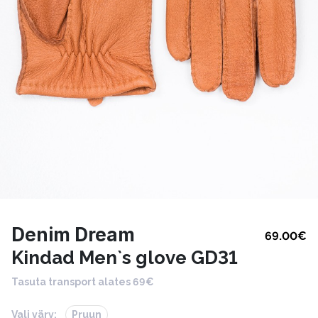
Denim Dream
69.00
€
Kindad Men`s glove GD31
Tasuta transport alates 69€
Vali värv:
Pruun