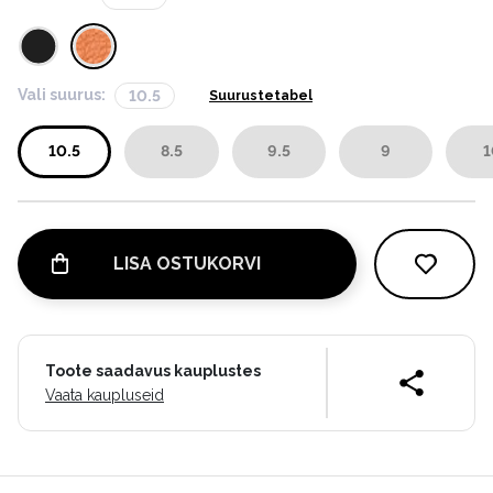
Vali suurus:
10.5
Suurustetabel
10.5
8.5
9.5
9
1
LISA OSTUKORVI
Toote saadavus kauplustes
Vaata kaupluseid