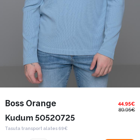
Boss Orange
44.95
€
89.95
€
Kudum 50520725
Tasuta transport alates 69€