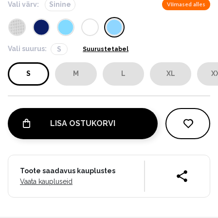
Vali värv:
Sinine
Viimased alles
Vali suurus:
S
Suurustetabel
S
M
L
XL
X
LISA OSTUKORVI
Toote saadavus kauplustes
Vaata kaupluseid