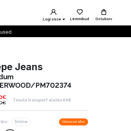
Lemmikud
Ostukorv
Logi sisse
lused
epe Jeans
dum
ERWOOD/PM702374
0
€
Tasuta transport alates 69€
0
€
värv:
Sinine
Viimased alles