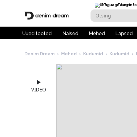
ET
Tarneinfo
Uued tooted
Naised
Mehed
Lapsed
Denim Dream
›
Mehed
›
Kudumid
›
Kudumid
›
VIDEO