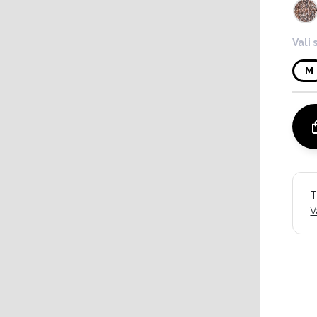
Vali 
M
T
V