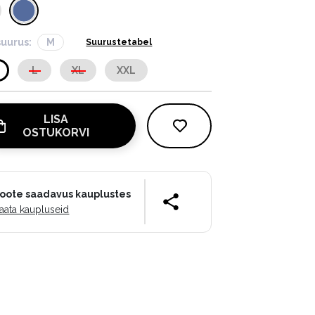
suurus:
M
Suurustetabel
L
XL
XXL
LISA
OSTUKORVI
oote saadavus kauplustes
aata kaupluseid