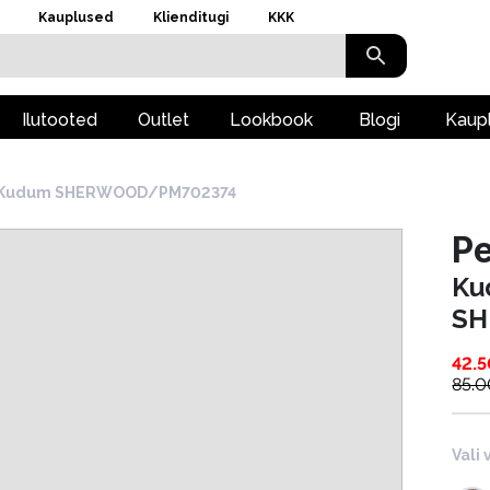
Kauplused
Klienditugi
KKK
Ilutooted
Outlet
Lookbook
Blogi
Kaup
Kudum SHERWOOD/PM702374
P
Ku
SH
42.5
85.0
Vali 