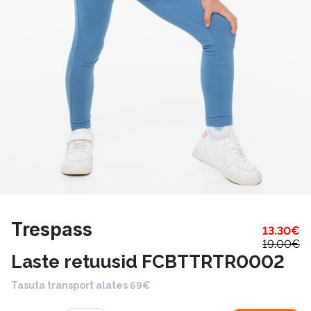
Trespass
13.30
€
19.00
€
Laste retuusid FCBTTRTR0002
Tasuta transport alates 69€