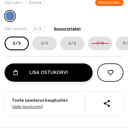
Vali värv:
Sinine
Viimased alles
Vali suurus:
2/3
Suurustetabel
2/3
3/4
5/6
7/8
9/
LISA OSTUKORVI
Toote saadavus kauplustes
Vaata kaupluseid