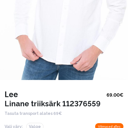
Lee
69.00
€
Linane triiksärk 112376559
Tasuta transport alates 69€
Vali värv:
Valge
Viimased alles