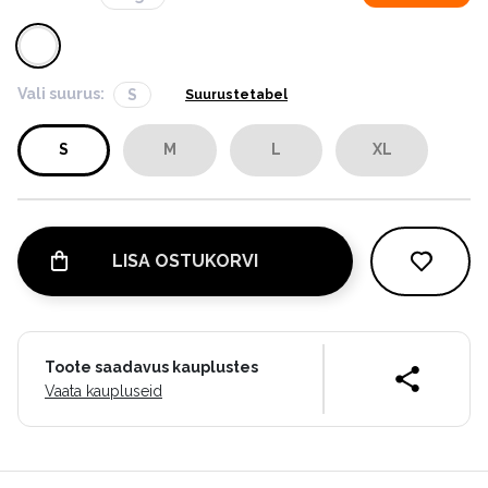
Vali suurus:
S
Suurustetabel
S
M
L
XL
LISA OSTUKORVI
Toote saadavus kauplustes
Vaata kaupluseid