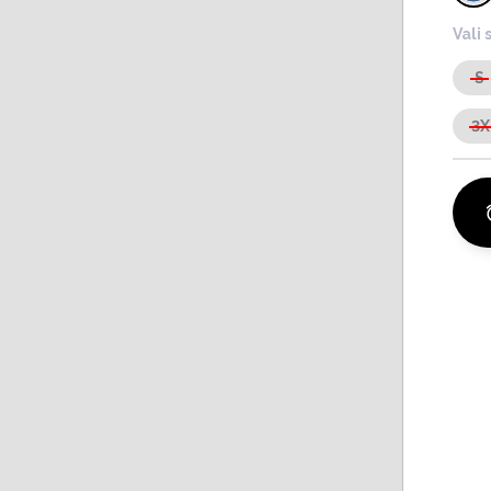
Vali 
S
3X