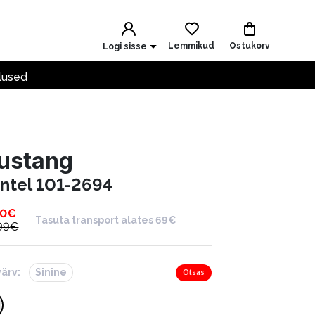
Lemmikud
Ostukorv
Logi sisse
lused
ustang
ntel 101-2694
00
€
Tasuta transport alates 69€
99
€
värv:
Sinine
Otsas