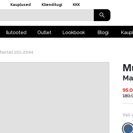
Kauplused
Klienditugi
KKK
Ilutooted
Outlet
Lookbook
Blogi
Kaup
Mantel 101-2694
M
Ma
95.
189.
Vali 