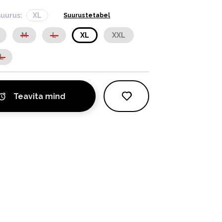
suurus:
XL
Suurustetabel
M
L
XL
XXL
L
Teavita mind