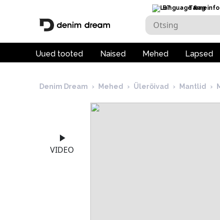
ET
Tarneinfo
Uued tooted
Naised
Mehed
Lapsed
Denim Dream
›
Mehed
›
Ülerõivad
›
Mantlid
›
VIDEO