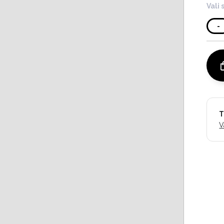
Vali 
-
T
V