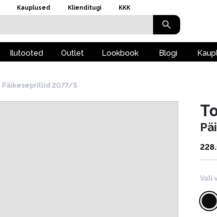
Kauplused
Klienditugi
KKK
Ilutooted
Outlet
Lookbook
Blogi
Kaup
Päikeseprillid 2077/S
To
Pä
228
Vali 