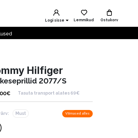
Lemmikud
Ostukorv
Logi sisse
lused
mmy Hilfiger
ikeseprillid 2077/S
.00
€
Tasuta transport alates 69€
värv:
Must
Viimased alles