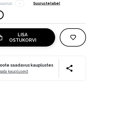
suurus:
-
Suurustetabel
LISA
OSTUKORVI
oote saadavus kauplustes
aata kaupluseid