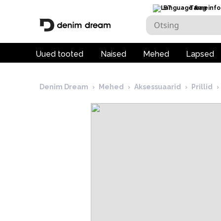
ET
Tarneinfo
Uued tooted
Naised
Mehed
Lapsed
Denim Dream
›
Mehed
›
Aksessuaarid
›
Prillid
›