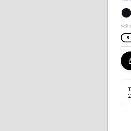
Vali 
S
T
V