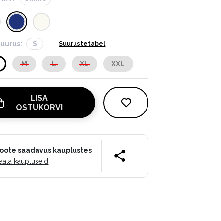
suurus:
S
Suurustetabel
M
L
XL
XXL
LISA
OSTUKORVI
oote saadavus kauplustes
aata kaupluseid