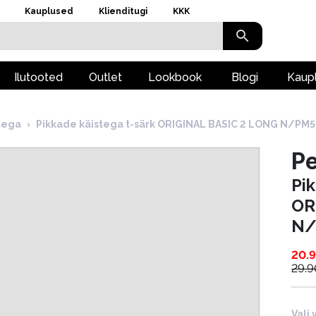
Kauplused
Klienditugi
KKK
Ilutooted
Outlet
Lookbook
Blogi
Kaup
tega
›
Pikkade käistega t-särk ORIGINAL BASIC 2 LONG N/PM
P
Pi
OR
N/
20.
29.9
Vali 