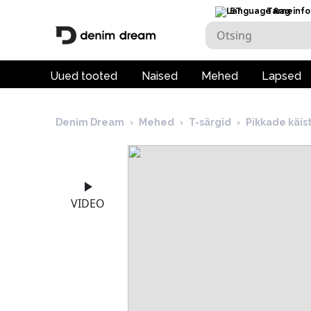
ET
Tarneinfo
Uued tooted
Naised
Mehed
Lapsed
Denim Dream
›
Mehed
›
T-särgid
›
Pikkade käis
VIDEO