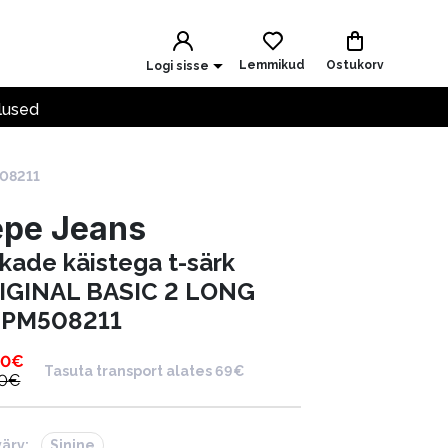
Lemmikud
Ostukorv
Logi sisse
lused
508211
epe Jeans
kkade käistega t-särk
IGINAL BASIC 2 LONG
PM508211
90
€
Tasuta transport alates 69€
0
€
värv:
Sinine