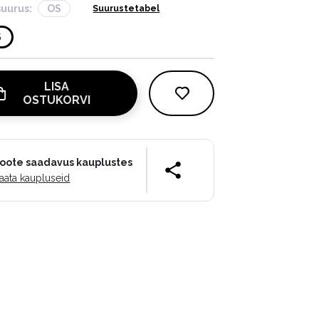
suurus:
OS
Suurustetabel
S
LISA
OSTUKORVI
oote saadavus kauplustes
aata kaupluseid