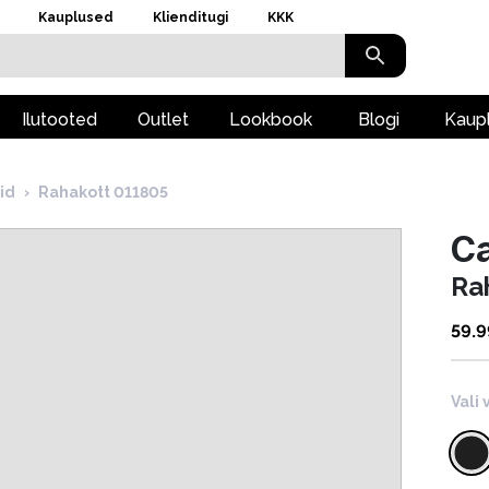
Kauplused
Klienditugi
KKK
Ilutooted
Outlet
Lookbook
Blogi
Kaup
id
›
Rahakott 011805
Ca
Ra
59.9
Vali 