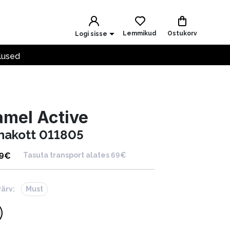
Lemmikud
Ostukorv
Logi sisse
lused
mel Active
hakott 011805
9
€
Tasuta transport alates 69€
värv:
Must