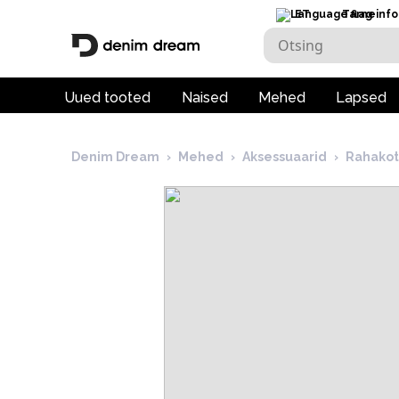
ET
Tarneinfo
Uued tooted
Naised
Mehed
Lapsed
Denim Dream
›
Mehed
›
Aksessuaarid
›
Rahakot