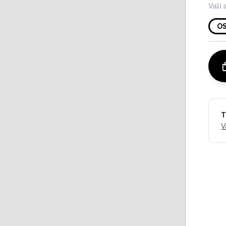
Vali 
O
T
V