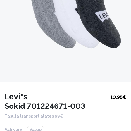
Levi's
10.95
€
Sokid 701224671-003
Tasuta transport alates 69€
Vali värv:
Valge