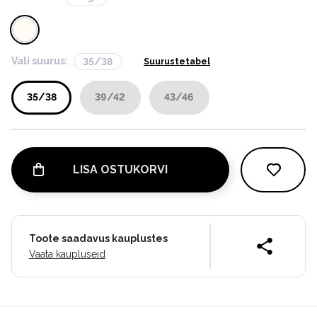
Vali suurus:
35/38
Suurustetabel
35/38
39/42
43/46
LISA OSTUKORVI
Toote saadavus kauplustes
Vaata kaupluseid