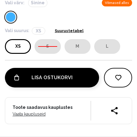
Vali värv:
Sinine
Viimased alles
Vali suurus:
XS
Suurustetabel
XS
S
M
L
LISA OSTUKORVI
Toote saadavus kauplustes
Vaata kaupluseid