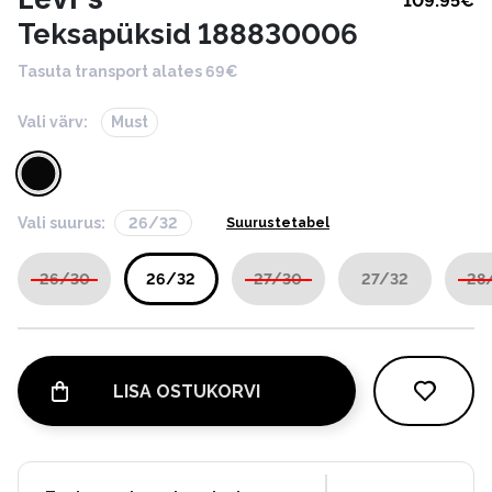
109.95
€
Teksapüksid 188830006
Tasuta transport alates 69€
Vali värv:
Must
Vali suurus:
26/32
Suurustetabel
26/30
26/32
27/30
27/32
28
LISA OSTUKORVI