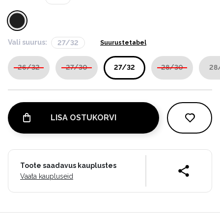
Vali suurus:
27/32
Suurustetabel
26/32
27/30
27/32
28/30
28
LISA OSTUKORVI
Toote saadavus kauplustes
Vaata kaupluseid