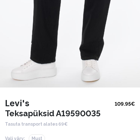
Levi's
109.95
€
Teksapüksid A19590035
Tasuta transport alates 69€
Vali värv:
Must