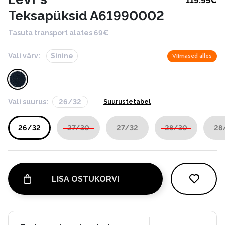
119.95
€
Teksapüksid A61990002
Tasuta transport alates 69€
Vali värv:
Sinine
Viimased alles
Vali suurus:
26/32
Suurustetabel
26/32
27/30
27/32
28/30
28
LISA OSTUKORVI