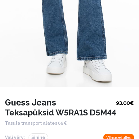
Guess Jeans
93.00
€
Teksapüksid W5RA1S D5M44
Tasuta transport alates 69€
Vali värv:
Sinine
Viimased alles