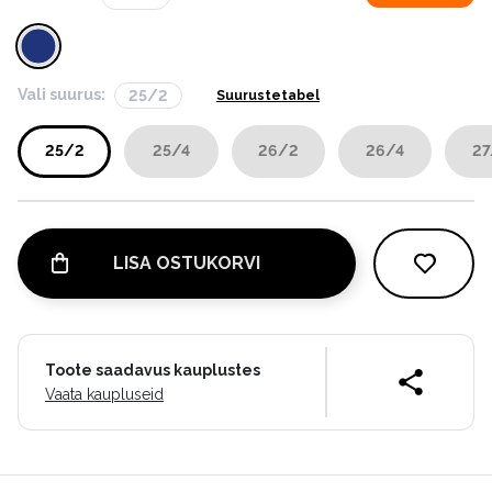
Vali suurus:
25/2
Suurustetabel
25/2
25/4
26/2
26/4
27
LISA OSTUKORVI
Toote saadavus kauplustes
Vaata kaupluseid