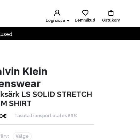
Lemmikud
Ostukorv
Logi sisse
lused
lvin Klein
enswear
iiksärk LS SOLID STRETCH
IM SHIRT
90
€
Tasuta transport alates 69€
värv:
Valge