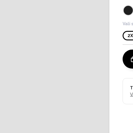
Vali 
2
T
V