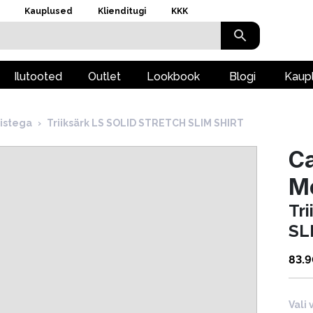
Kauplused
Klienditugi
KKK
Ilutooted
Outlet
Lookbook
Blogi
Kaup
istega
›
Triiksärk LS SOLID STRETCH SLIM SHIRT
Ca
M
Tr
SL
83.
Vali 