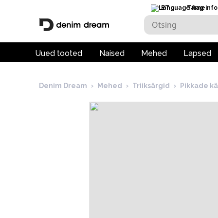
ET
Tarneinfo
Uued tooted
Naised
Mehed
Lapsed
Denim Dream
›
Mehed
›
Triiksärgid
›
Pikkade kä