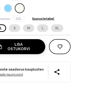
suurus:
2XL
Suurustetabel
XL
S
M
L
XL
LISA
OSTUKORVI
oote saadavus kauplustes
aata kaupluseid