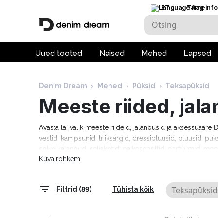
ET
Tarneinfo
Uued tooted
Naised
Mehed
Lapsed
Denim Dream
›
Mehed
›
Püksid
›
Teksapüksid
Meeste riided, jal
Avasta lai valik meeste riideid, jalanõusid ja aksessuaar
vestid, kampsunid, triiksärgid, dressipluusid, pluusid, pük
sokid, jalanõud, seljakotid, päikeseprillid, parfüümid, mee
Kuva rohkem
moebrändidelt nagu Guess, Tommy Hilfiger, Calvin Klein
Cardin, Levi's, Lee, Tom Tailor, Pepe Jeans ja paljud teis
tarneaeg 1–5 tööpäeva!
Teksapüksid
Filtrid (89)
Tühista kõik