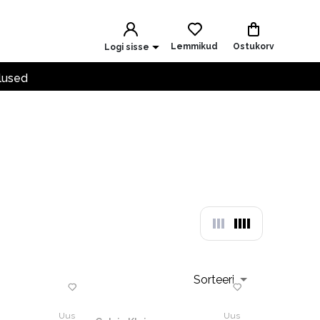
Lemmikud
Ostukorv
Logi sisse
lused
Sorteeri
Uus
Uus