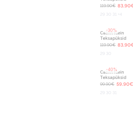
83.90
119.90
€
29 30 31 +4
-30%
Calvin Klein
Teksapüksid
83.90
119.90
€
29 30
-40%
Calvin Klein
Teksapüksid
59.90
99.90
€
29 30 31