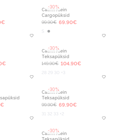
-30%
Calvin Klein
Cargopüksid
0
€
69.90
€
99.90
€
S
-30%
Calvin Klein
Teksapüksid
0
€
104.90
€
149.90
€
28 29 30 +3
-30%
Calvin Klein
ksapüksid
Teksapüksid
€
69.90
€
99.90
€
31 32 33 +2
-30%
Calvin Klein
Teksapüksid