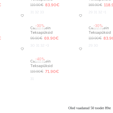
€
83.90
€
118.
119.90
€
169.90
€
31 32 33
29 31 32 +1
-30%
-30%
Calvin Klein
Calvin Klein
Teksapüksid
Teksapüksid
€
69.90
€
83.9
99.90
€
119.90
€
30 31 32 +3
29 30
-40%
Calvin Klein
Teksapüksid
€
71.90
€
119.90
€
31
Oled vaadanud 50 toodet 89st