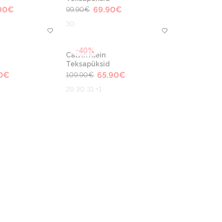
90
€
69.90
€
99.90
€
30
-40%
Calvin Klein
Teksapüksid
0
€
65.90
€
109.90
€
29 30 31 +1