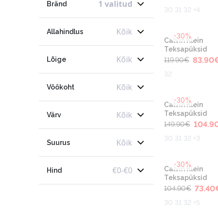
1 valitud
Bränd
30 31 32 +4
Kõik
Allahindlus
-30%
Calvin Klein
Teksapüksid
Kõik
Lõige
83.90
119.90
€
32
Kõik
Vöökoht
-30%
Calvin Klein
Kõik
Teksapüksid
Värv
104.9
149.90
€
30 31 32 +3
Kõik
Suurus
-30%
€
0
-
€
0
Calvin Klein
Hind
Teksapüksid
73.40
104.90
€
30 31 32 +5