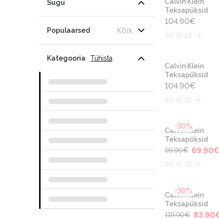
Calvin Klein
Sugu
Teksapüksid
104.90
€
Kõik
Populaarsed
30 31 32 +4
Kategooria
Tühista
Calvin Klein
Teksapüksid
104.90
€
30 31 32 +4
-30%
Calvin Klein
Teksapüksid
69.90
99.90
€
30 31 32 +5
-30%
Calvin Klein
Teksapüksid
83.90
119.90
€