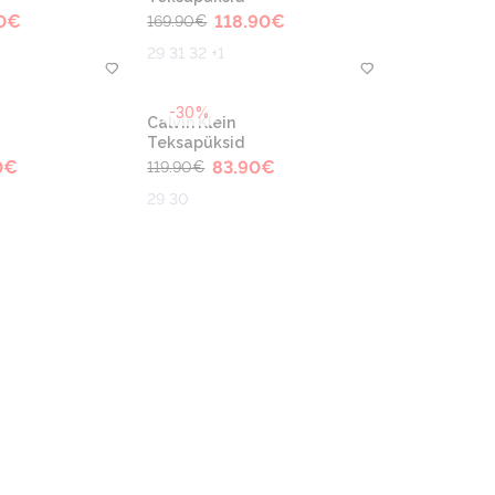
0
€
118.90
€
169.90
€
29 31 32 +1
-30%
Calvin Klein
Teksapüksid
0
€
83.90
€
119.90
€
29 30