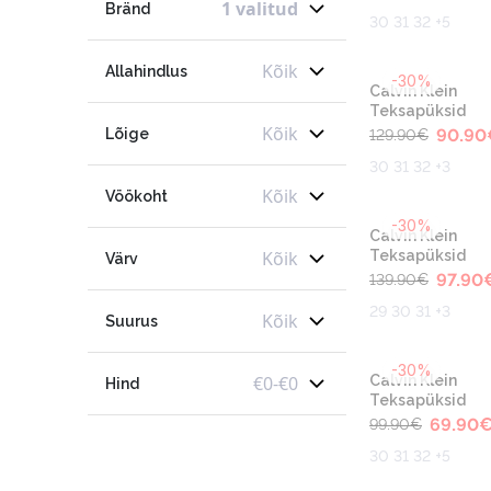
1 valitud
Bränd
30 31 32 +5
Kõik
Allahindlus
-30%
Calvin Klein
Teksapüksid
Kõik
Lõige
90.90
129.90
€
30 31 32 +3
Kõik
Vöökoht
-30%
Calvin Klein
Kõik
Teksapüksid
Värv
97.90
139.90
€
29 30 31 +3
Kõik
Suurus
-30%
€
0
-
€
0
Calvin Klein
Hind
Teksapüksid
69.90
99.90
€
30 31 32 +5