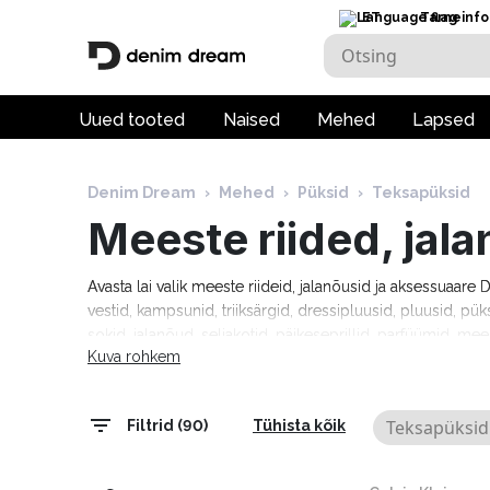
ET
Tarneinfo
Uued tooted
Naised
Mehed
Lapsed
Denim Dream
›
Mehed
›
Püksid
›
Teksapüksid
Meeste riided, jal
Avasta lai valik meeste riideid, jalanõusid ja aksessuaar
vestid, kampsunid, triiksärgid, dressipluusid, pluusid, pük
sokid, jalanõud, seljakotid, päikeseprillid, parfüümid, mee
Kuva rohkem
moebrändidelt nagu Guess, Tommy Hilfiger, Calvin Klein
Cardin, Levi's, Lee, Tom Tailor, Pepe Jeans ja paljud teis
tarneaeg 1–5 tööpäeva!
Teksapüksid
Filtrid (90)
Tühista kõik