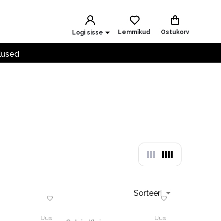
Lemmikud
Ostukorv
Logi sisse
lused
Sorteeri
Uus
Uus