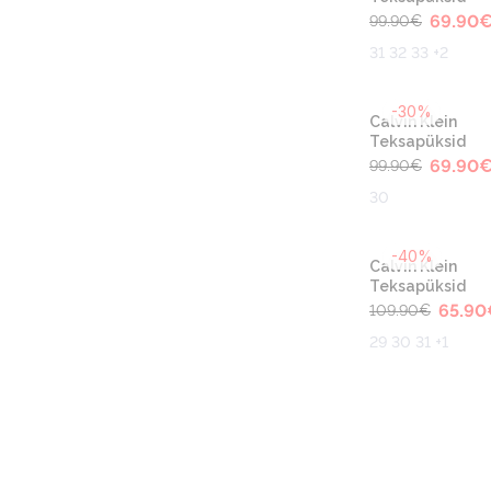
69.90
99.90
€
31 32 33 +2
-30%
Calvin Klein
Teksapüksid
69.90
99.90
€
30
-40%
Calvin Klein
Teksapüksid
65.90
109.90
€
29 30 31 +1