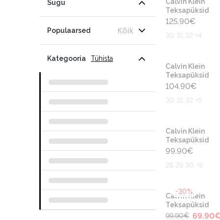
Calvin Klein
Sugu
Teksapüksid
125.90
€
Kõik
Populaarsed
30 31 32 +4
Kategooria
Tühista
Calvin Klein
Teksapüksid
104.90
€
30 31 32 +5
Calvin Klein
Teksapüksid
99.90
€
28 29 30 +5
-30%
Calvin Klein
Teksapüksid
69.90
99.90
€