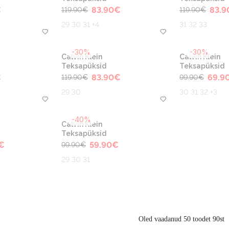
€
83.90
€
83.9
119.90
€
119.90
€
29 30 31 +4
31 32 33
-30%
-30%
Calvin Klein
Calvin Klein
Teksapüksid
Teksapüksid
€
83.90
€
69.9
119.90
€
99.90
€
29 30
30 31 32 +3
-40%
Calvin Klein
Teksapüksid
€
59.90
€
99.90
€
29 30 31
Oled vaadanud 50 toodet 90st