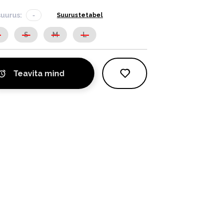
suurus:
-
Suurustetabel
S
S
M
L
Teavita mind