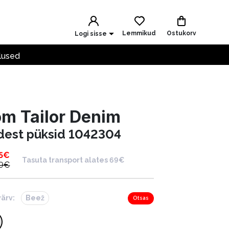
Lemmikud
Ostukorv
Logi sisse
lused
m Tailor Denim
idest püksid 1042304
5
€
Tasuta transport alates 69€
9
€
värv:
Beež
Otsas