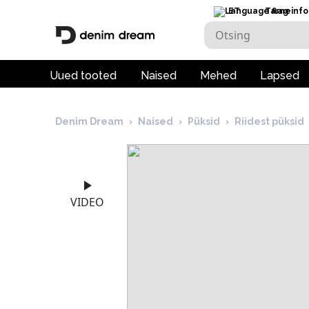
ET
Tarneinfo
Uued tooted
Naised
Mehed
Lapsed
Denim Dream
›
Naised
›
Püksid
›
Riidest püksid
VIDEO