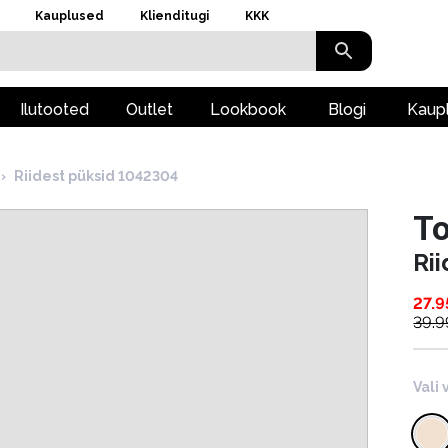
Kauplused
Klienditugi
KKK
Ilutooted
Outlet
Lookbook
Blogi
Kaup
›
Riidest püksid 1042304
To
Ri
27.9
39.9
Vali 