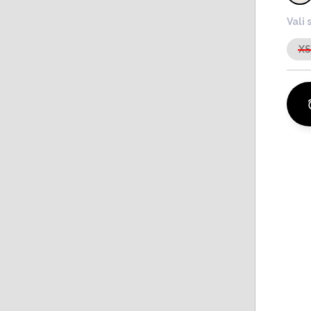
Vali 
X