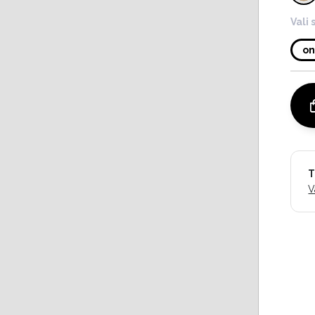
Vali 
on
T
V