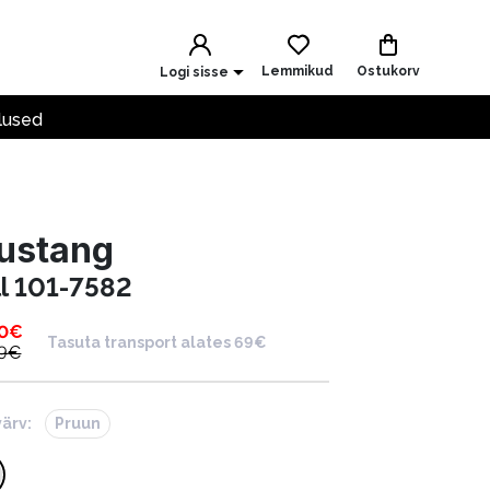
Lemmikud
Ostukorv
Logi sisse
lused
ustang
ll 101-7582
0
€
Tasuta transport alates 69€
9
€
värv:
Pruun