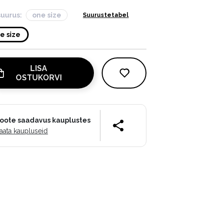
suurus:
one size
Suurustetabel
e size
LISA
OSTUKORVI
oote saadavus kauplustes
aata kaupluseid