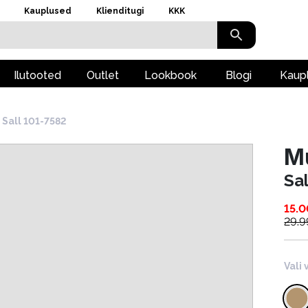
Kauplused
Klienditugi
KKK
Ilutooted
Outlet
Lookbook
Blogi
Kaup
Sall 101-7582
M
Sa
15.0
29.9
Vali 