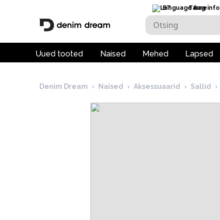
ET
Tarneinfo
Uued tooted
Naised
Mehed
Lapsed
Denim Dream
›
Naised
›
Aksessuaarid
›
Sallid
›